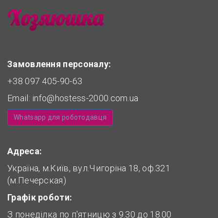
Замовлення персоналу:
+38 097 405-90-63
Email:
info@hostess-2000.com.ua
Whatsapp для роботодавця
Адреса:
Україна, м.Київ, вул.Чигоріна 18, оф.321
(м.Печерская)
Графік роботи:
З понеділка по п'ятницю з 9.30 до 18.00