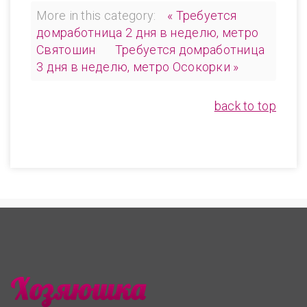
More in this category:
« Требуется
домработница 2 дня в неделю, метро
Святошин
Требуется домработница
3 дня в неделю, метро Осокорки »
back to top