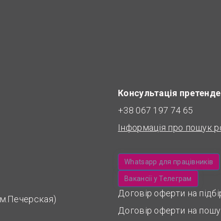
Консультація претенде
+38 067 197 74 65
Інформація про пошук р
Whatsapp для працівників
Вакансії у Телеграм
Договір оферти на підб
 (м.Печерская)
Договір оферти на пошу