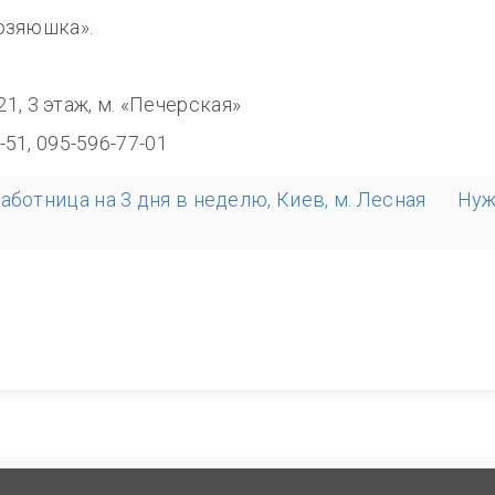
озяюшка».
8.00
321, 3 этаж, м. «Печерская»
-51, 095-596-77-01
аботница на 3 дня в неделю, Киев, м. Лесная
Нуж