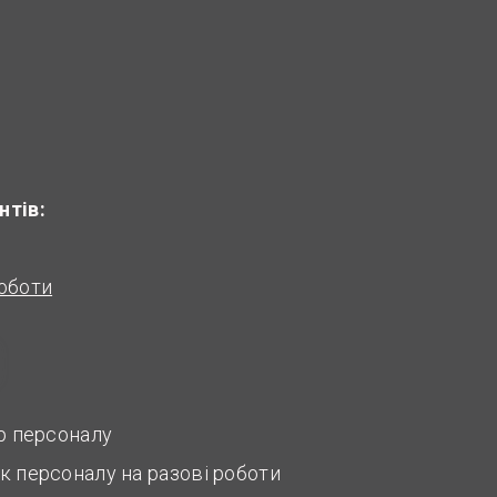
нтів:
оботи
ір персоналу
к персоналу на разові роботи