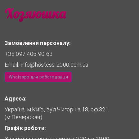
Замовлення персоналу:
+38 097 405-90-63
Email:
info@hostess-2000.com.ua
Whatsapp для роботодавця
Адреса:
Україна, м.Київ, вул.Чигоріна 18, оф.321
(м.Печерская)
Графік роботи:
З понеділка по п'ятницю з 9.30 до 18.00