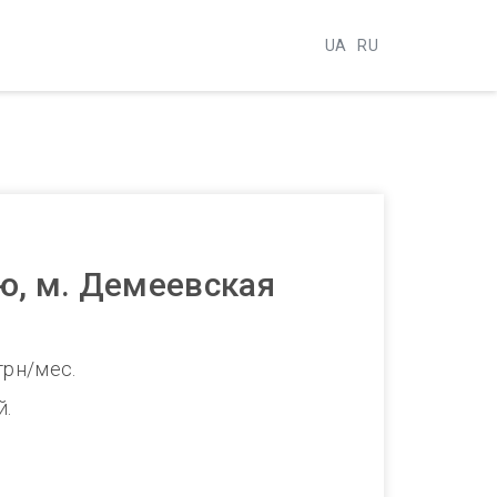
UA
RU
ю, м. Демеевская
грн/мес.
й.