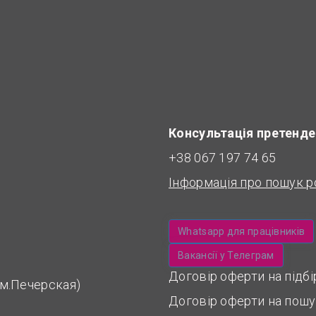
Консультація претенде
+38 067 197 74 65
Інформація про пошук р
Whatsapp для працівників
Вакансії у Телеграм
Договір оферти на підб
 (м.Печерская)
Договір оферти на пошу