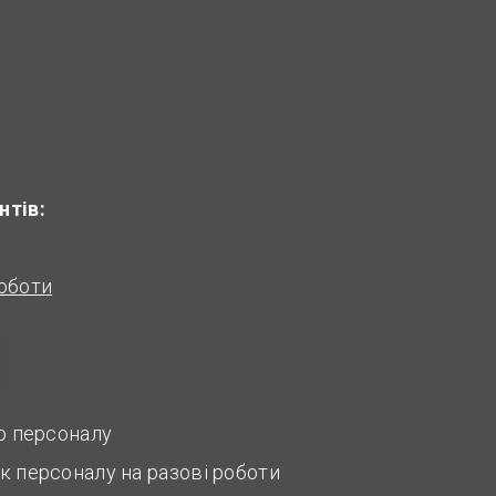
нтів:
оботи
ір персоналу
к персоналу на разові роботи