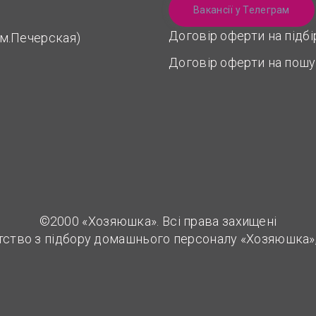
Вакансії у Телеграм
Договір оферти на підб
 (м.Печерская)
Договір оферти на пошу
©2000 «Хозяюшка». Всі права захищені
тство з підбору домашнього персоналу «Хозяюшка»,