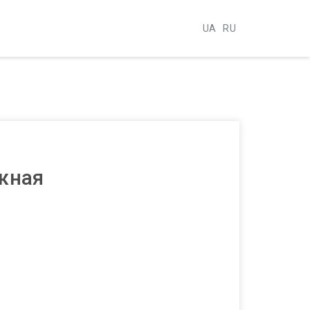
UA
RU
жная