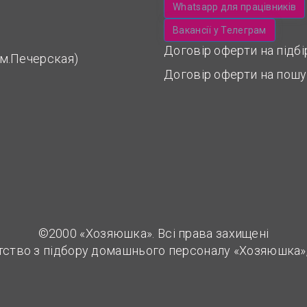
Whatsapp для працівників
Вакансії у Телеграм
Договір оферти на підб
 (м.Печерская)
Договір оферти на пошу
©2000 «Хозяюшка». Всі права захищені
тство з підбору домашнього персоналу «Хозяюшка»,