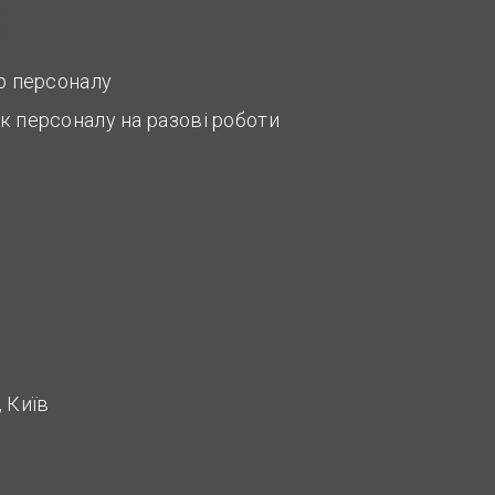
ір персоналу
к персоналу на разові роботи
 Київ