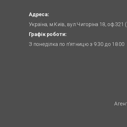
Адреса:
Україна, м.Київ, вул.Чигоріна 18, оф.321
Графік роботи:
З понеділка по п'ятницю з 9.30 до 18.00
Аген