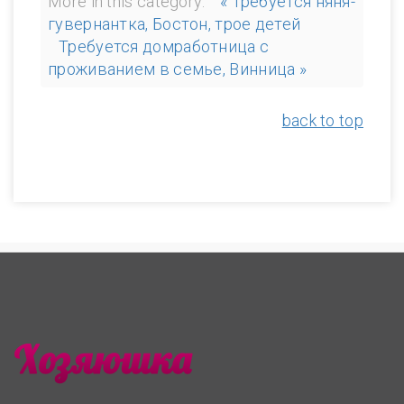
More in this category:
« Требуется няня-
гувернантка, Бостон, трое детей
Требуется домработница с
проживанием в семье, Винница »
back to top