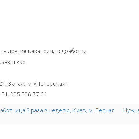
сть другие вакансии, подработки.
озяюшка».
8.00
321, 3 этаж, м. «Печерская»
-51, 095-596-77-01
аботница 3 раза в неделю, Киев, м. Лесная
Нужна