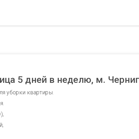
ца 5 дней в неделю, м. Черни
ля уборки квартиры.
я.
),
й,