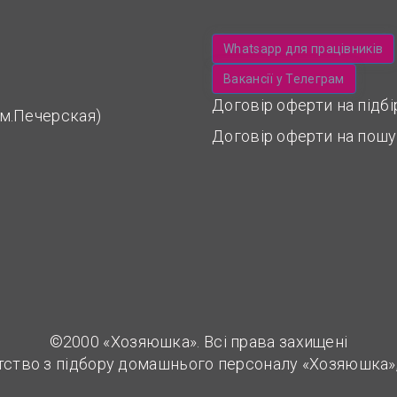
Whatsapp для працівників
Вакансії у Телеграм
Договір оферти на підб
 (м.Печерская)
Договір оферти на пошу
©2000 «Хозяюшка». Всі права захищені
тство з підбору домашнього персоналу «Хозяюшка»,