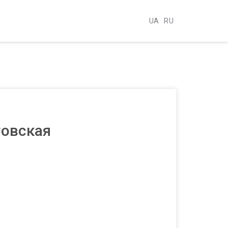
UA
RU
говская