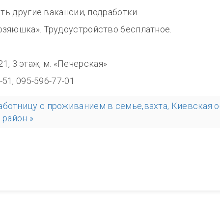
сть другие вакансии, подработки.
озяюшка». Трудоустройство бесплатное.
18.00
321, 3 этаж, м. «Печерская»
99-51, 095-596-77-01
ботницу с проживанием в семье,вахта, Киевская об
 район »