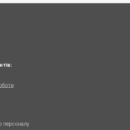
нтів:
оботи
ір персоналу