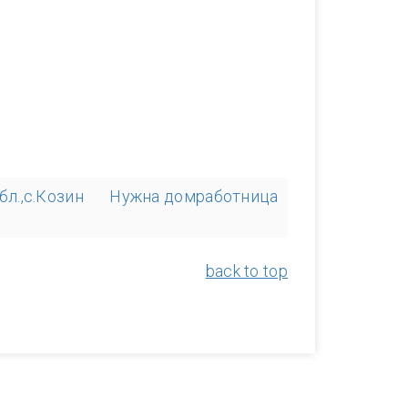
л.,с.Козин
Нужна домработница
back to top