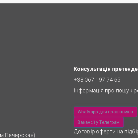
Консультація претенде
+38 067 197 74 65
Інформація про пошук р
Whatsapp для працівників
Вакансії у Телеграм
Договір оферти на підб
 (м.Печерская)