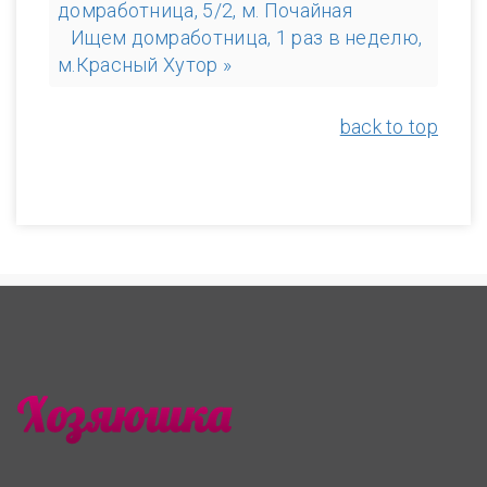
домработница, 5/2, м. Почайная
Ищем домработница, 1 раз в неделю,
м.Красный Хутор »
back to top