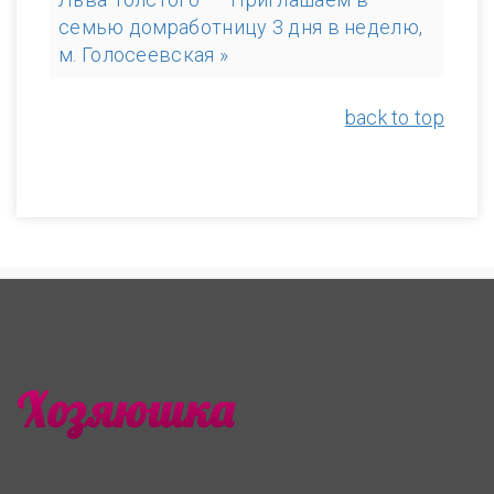
семью домработницу 3 дня в неделю,
м. Голосеевская »
back to top