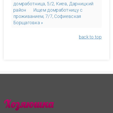
домработница, 5/2, Киев, Дарницкий
район
Ищем домработницу с
проживанием, 7/7, Софиевская
Борщаговка »
back to top