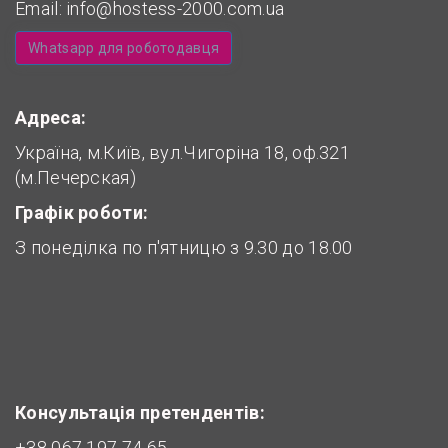
Email:
info@hostess-2000.com.ua
Whatsapp для роботодавця
Адреса:
Україна, м.Київ, вул.Чигоріна 18, оф.321
(м.Печерская)
Графік роботи:
З понеділка по п'ятницю з 9.30 до 18.00
Консультація претендентів:
+38 067 197 74 65