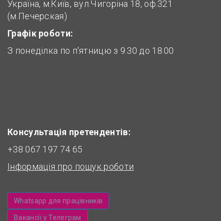
Україна, м.Київ, вул.Чигоріна 18, оф.321
(м.Печерская)
Графік роботи:
З понеділка по п'ятницю з 9.30 до 18.00
Консультація претендентів:
+38 067 197 74 65
Інформація про пошук роботи
Whatsapp для працівників
Вакансії у Телеграм