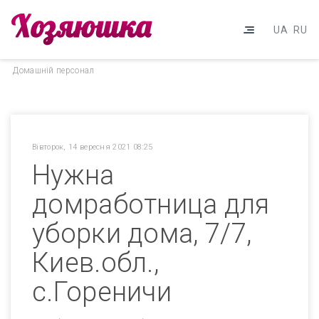
UA
RU
Домашнiй персонал
Вівторок, 14 вересня 2021 08:25
Нужна
домработница для
уборки дома, 7/7,
Киев.обл.,
с.Гореничи