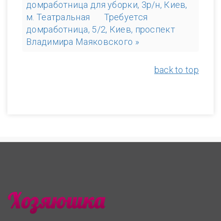
домработница для уборки, 3р/н, Киев,
м. Театральная
Требуется
домработница, 5/2, Киев, проспект
Владимира Маяковского »
back to top