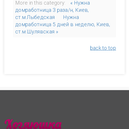
More in this category:
« Нужна
домработница 3 раза/н, Киев,
ст.м.Лыбедская
Нужна
домработница 5 дней в неделю, Киев,
ст.м.Шулявская »
back to top