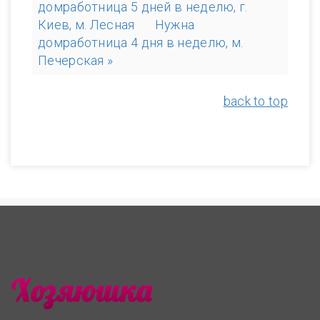
домработница 5 дней в неделю, г.
Киев, м. Лесная
Нужна
домработница 4 дня в неделю, м.
Печерская »
back to top