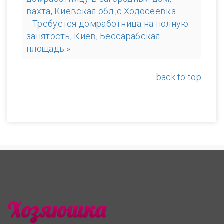
вахта, Киевская обл.,с.Ходосеевка
Требуется домработница на полную
занятость, Киев, Бессарабская
площадь »
back to top