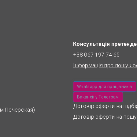
Консультація претенде
+38 067 197 74 65
Інформація про пошук р
Whatsapp для працівників
Вакансії у Телеграм
Договір оферти на підб
 (м.Печерская)
Договір оферти на пошу