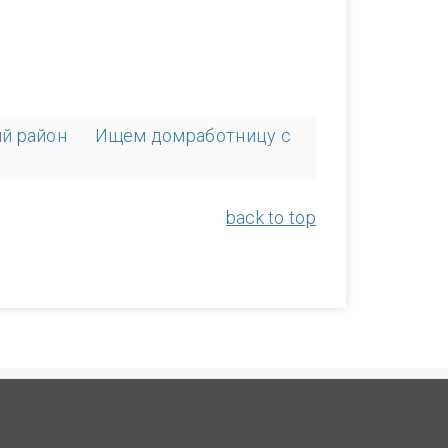
ий район
Ищем домработницу с
back to top