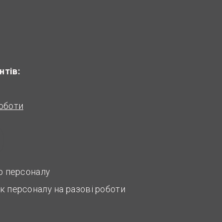
нтів:
оботи
ір персоналу
к персоналу на разові роботи