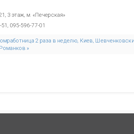
0
321, 3 этаж, м. «Печерская»
-51, 095-596-77-01
домработница 2 раза в неделю, Киев, Шевченковск
.Романков »