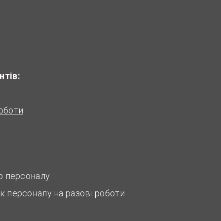
нтів:
оботи
ір персоналу
к персоналу на разові роботи