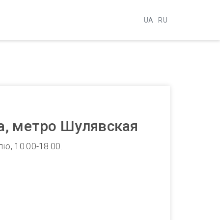
UA
RU
а, метро Шулявская
, 10.00-18.00.