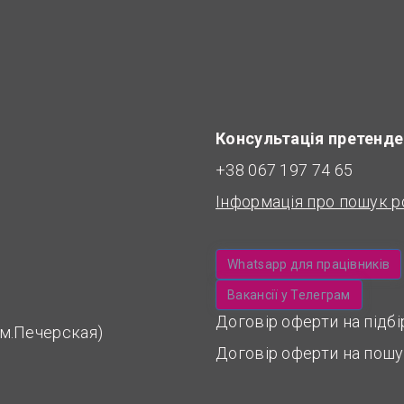
Консультація претенде
+38 067 197 74 65
Інформація про пошук р
Whatsapp для працівників
Вакансії у Телеграм
Договір оферти на підб
 (м.Печерская)
Договір оферти на пошу