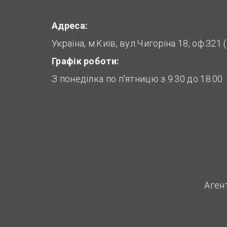
Адреса:
Україна, м.Київ, вул.Чигоріна 18, оф.321
Графік роботи:
З понеділка по п'ятницю з 9.30 до 18.00
Аген