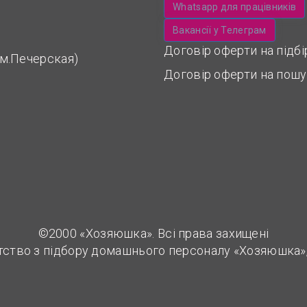
Whatsapp для працівників
Вакансії у Телеграм
Договір оферти на підб
 (м.Печерская)
Договір оферти на пошу
©2000 «Хозяюшка». Всі права захищені
тство з підбору домашнього персоналу «Хозяюшка»,