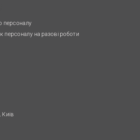
ір персоналу
к персоналу на разові роботи
 Київ