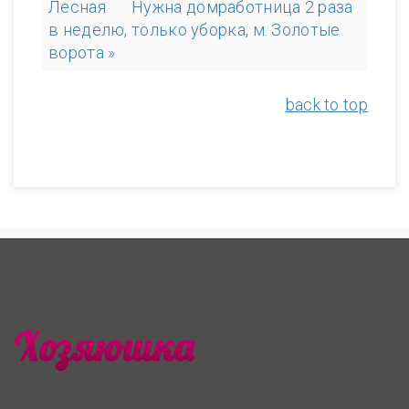
Лесная
Нужна домработница 2 раза
в неделю, только уборка, м. Золотые
ворота »
back to top