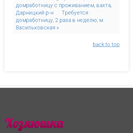
домработницу с проживанием, вахта,
Дарницкий р-н
Требуется
домработницу, 2 раза в неделю, м.
Васильковская »
back to top