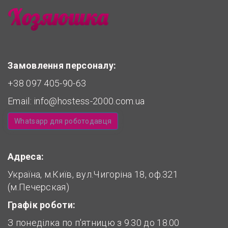
Замовлення персоналу:
+38 097 405-90-63
Email:
info@hostess-2000.com.ua
Whatsapp для роботодавця
Адреса:
Україна, м.Київ, вул.Чигоріна 18, оф.321
(м.Печерская)
Графік роботи:
З понеділка по п'ятницю з 9.30 до 18.00