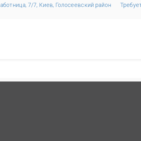
аботница, 7/7, Киев, Голосеевский район
Требуе