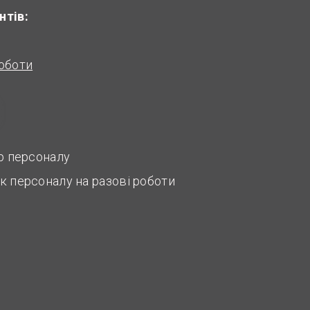
нтів:
оботи
ір персоналу
к персоналу на разові роботи