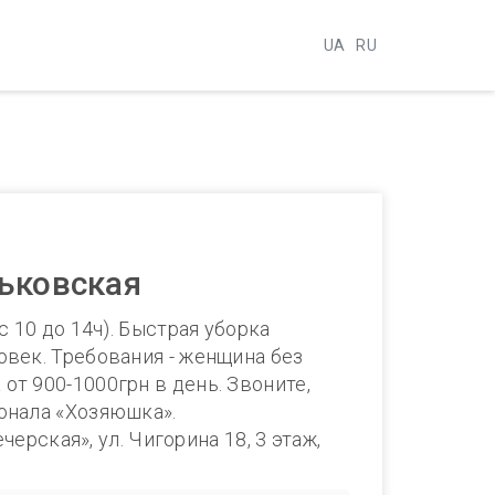
UA
RU
рьковская
с 10 до 14ч). Быстрая уборка
овек. Требования - женщина без
от 900-1000грн в день. Звоните,
сонала «Хозяюшка».
черская», ул. Чигорина 18, 3 этаж,