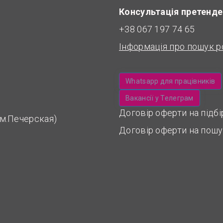
Консультація претенде
+38 067 197 74 65
Інформація про пошук р
Whatsapp для працівників
Вакансії у Телеграм
Договір оферти на підб
 (м.Печерская)
Договір оферти на пошу