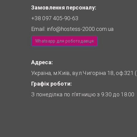
Замовлення персоналу:
+38 097 405-90-63
Email:
info@hostess-2000.com.ua
Whatsapp для роботодавця
Адреса:
Україна, м.Київ, вул.Чигоріна 18, оф.321
Графік роботи:
З понеділка по п'ятницю з 9.30 до 18.00