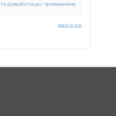
тся домработница с проживанием,
back to top