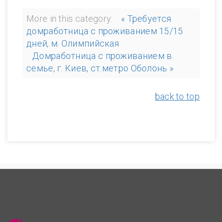
More in this category:
« Требуется
домработница с проживанием 15/15
дней, м. Олимпийская
Домработница с проживанием в
семье, г. Киев, ст.метро Оболонь »
back to top