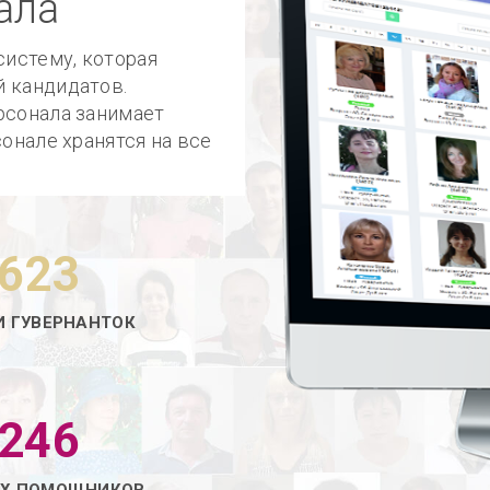
ала
истему, которая
й кандидатов.
рсонала занимает
сонале хранятся на все
623
И ГУВЕРНАНТОК
246
ИХ ПОМОЩНИКОВ