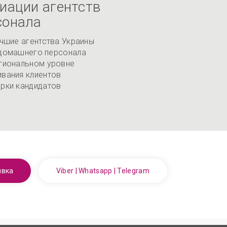
иации агентств
сонала
учшие агентства Украины
 домашнего персонала
гиональном уровне
вания клиентов
рки кандидатов
явка
Viber | Whatsapp | Telegram