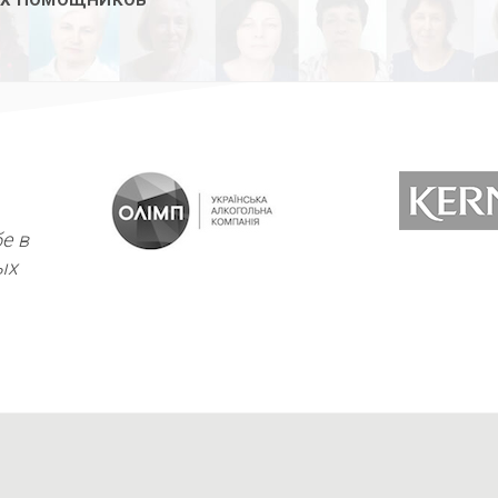
е в
ых