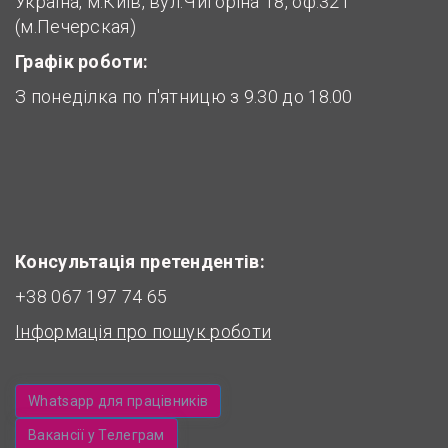
Україна, м.Київ, вул.Чигоріна 18, оф.321
(м.Печерская)
Графік роботи:
З понеділка по п'ятницю з 9.30 до 18.00
Консультація претендентів:
+38 067 197 74 65
Інформація про пошук роботи
Whatsapp для працівників
Вакансії у Телеграм