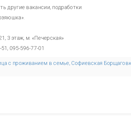
сть другие вакансии, подработки.
озяюшка».
0
321, 3 этаж, м. «Печерская»
-51, 095-596-77-01
ица с проживанием в семье, Софиевская Борщагов