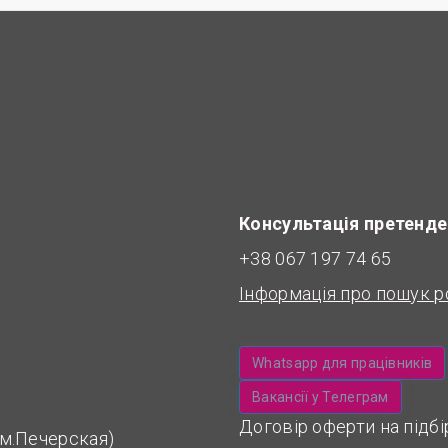
Консультація претенде
+38 067 197 74 65
Інформація про пошук р
Whatsapp для працівників
Вакансії у Телеграм
Договір оферти на підб
 (м.Печерская)