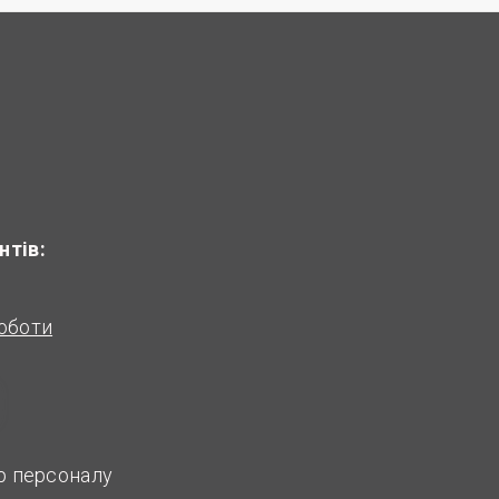
нтів:
оботи
ір персоналу