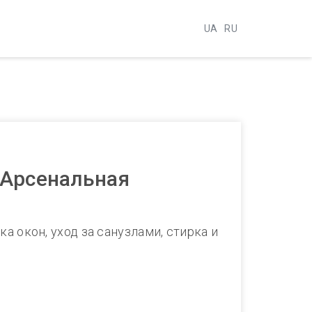
UA
RU
о Арсенальная
йка окон, уход за санузлами, стирка и