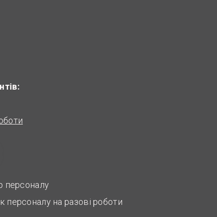
нтів:
оботи
ір персоналу
к персоналу на разові роботи