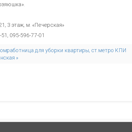
озяюшка».
0
321, 3 этаж, м. «Печерская»
-51, 095-596-77-01
домработница для уборки квартиры, ст.метро КПИ
нская »