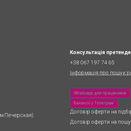
Консультація претенде
+38 067 197 74 65
Інформація про пошук р
Whatsapp для працівників
Вакансії у Телеграм
Договір оферти на підб
 (м.Печерская)
Договір оферти на пошу