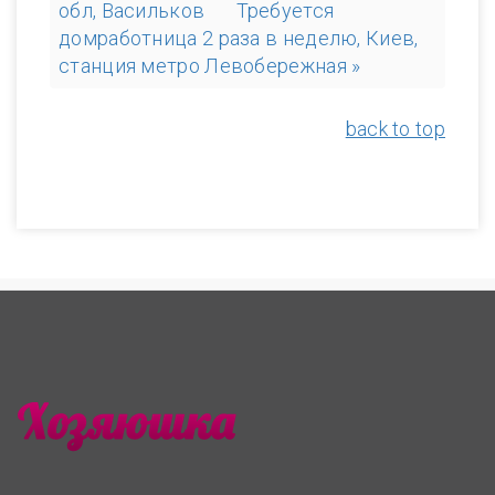
обл, Васильков
Требуется
домработница 2 раза в неделю, Киев,
станция метро Левобережная »
back to top