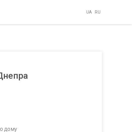
UA
RU
 Днепра
по дому