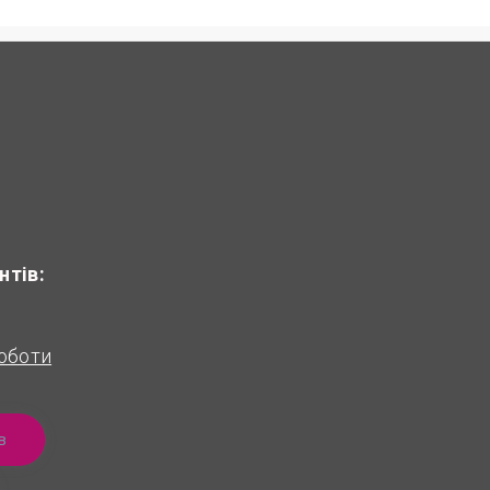
нтів:
оботи
в