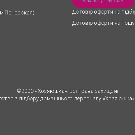
Вакансії у Телеграм
Договір оферти на підб
 (м.Печерская)
Договір оферти на пошу
©2000 «Хозяюшка». Всі права захищені
тство з підбору домашнього персоналу «Хозяюшка»,