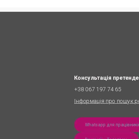
Консультація претенде
+38 067 197 74 65
Інформація про пошук р
Whatsapp для працівникі