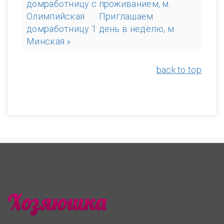
домработницу с проживанием, м.
Олимпийская
Приглашаем
домработницу 1 день в неделю, м.
Минская »
back to top