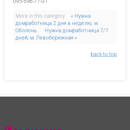
095-596-77-01
More in this category:
« Нужна
домработница 2 дня в неделю, м.
Оболонь
Нужна домработница 7/7
дней, м. Левобережная »
back to top