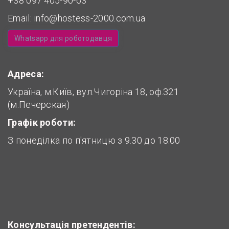
+38 097 405-90-63
Email:
info@hostess-2000.com.ua
Whatsapp для роботодавця
Адреса:
Україна, м.Київ, вул.Чигоріна 18, оф.321
(м.Печерская)
Графік роботи:
З понеділка по п'ятницю з 9.30 до 18.00
Консультація претендентів: