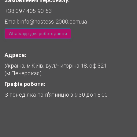
Замовлення персоналу:
+38 097 405-90-63
Email:
info@hostess-2000.com.ua
Whatsapp для роботодавця
Адреса:
Україна, м.Київ, вул.Чигоріна 18, оф.321
(м.Печерская)
Графік роботи:
З понеділка по п'ятницю з 9.30 до 18.00