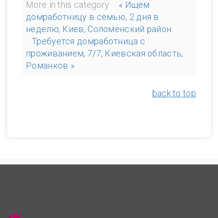
More in this category:
« Ищем
домработницу в семью, 2 дня в
неделю, Киев, Соломенский район
Требуется домработница с
проживанием, 7/7, Киевская область,
Романков »
back to top