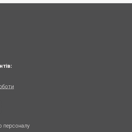
нтів:
оботи
ір персоналу