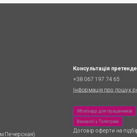
Консультація претенде
+38 067 197 74 65
Інформація про пошук р
Whatsapp для працівників
Вакансії у Телеграм
Договір оферти на підб
 (м.Печерская)