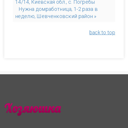
14/14, Киевская обл., с. Погребы
Нужна домработница, 1-2 раза в
неделю, Шевченковский район »
back to top