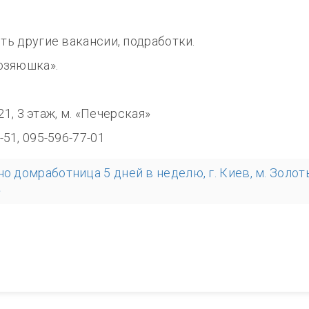
сть другие вакансии, подработки.
озяюшка».
8.00
321, 3 этаж, м. «Печерская»
-51, 095-596-77-01
но домработница 5 дней в неделю, г. Киев, м. Золо
»