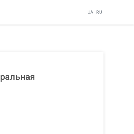
UA
RU
тральная