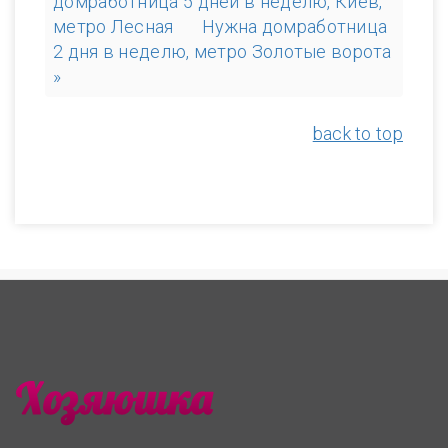
домработница 5 дней в неделю, Киев,
метро Лесная
Нужна домработница
2 дня в неделю, метро Золотые ворота
»
back to top