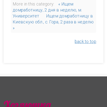
More in this category:
« Ищем
домработницу, 2 дня в неделю, м.
Университет
Ищем домработницу в
Киевскую обл., с. Гора, 2 раза в неделю
»
back to top