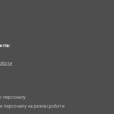
нтів:
оботи
ір персоналу
к персоналу на разові роботи