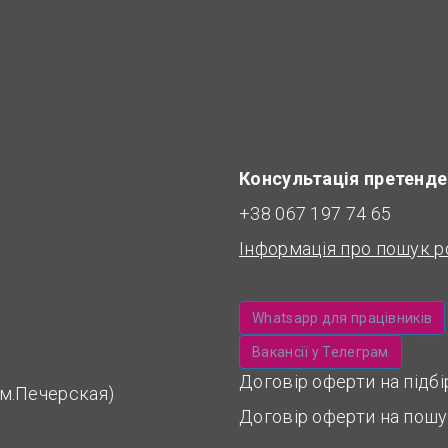
Консультація претенде
+38 067 197 74 65
Інформація про пошук р
Whatsapp для працівників
Вакансії у Телеграм
Договір оферти на підб
 (м.Печерская)
Договір оферти на пошу