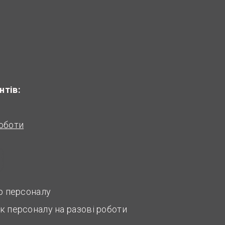
нтів:
оботи
ір персоналу
к персоналу на разові роботи