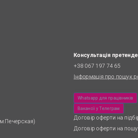
Консультація претенде
+38 067 197 74 65
Інформація про пошук р
Whatsapp для працівників
Вакансії у Телеграм
Договір оферти на підб
 (м.Печерская)
Договір оферти на пошу