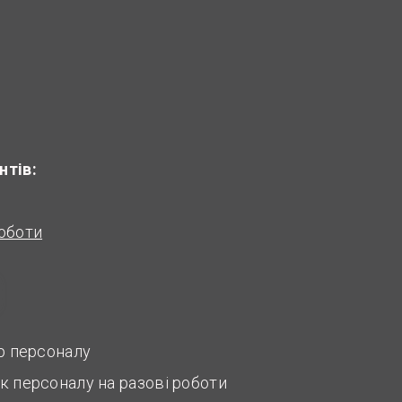
нтів:
оботи
ір персоналу
к персоналу на разові роботи