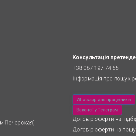
Консультація претенде
+38 067 197 74 65
Інформація про пошук р
Whatsapp для працівників
Вакансії у Телеграм
Договір оферти на підб
 (м.Печерская)
Договір оферти на пошу