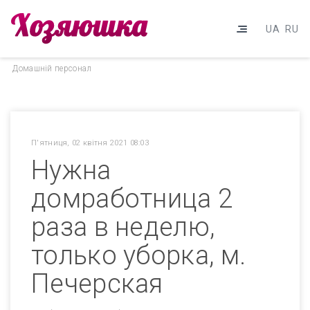
UA
RU
Домашнiй персонал
П'ятниця, 02 квітня 2021 08:03
Нужна
домработница 2
раза в неделю,
только уборка, м.
Печерская