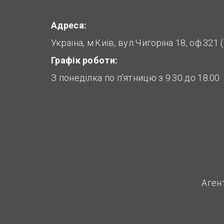
Адреса:
Україна, м.Київ, вул.Чигоріна 18, оф.321
Графік роботи:
З понеділка по п'ятницю з 9.30 до 18.00
Аген