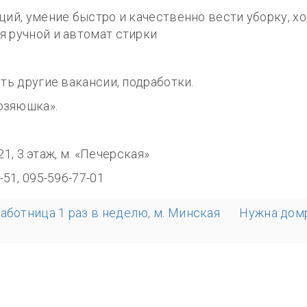
ций, умение быстро и качественно вести уборку, 
я ручной и автомат стирки
сть другие вакансии, подработки.
озяюшка».
8.00
321, 3 этаж, м. «Печерская»
-51, 095-596-77-01
аботница 1 раз в неделю, м. Минская
Нужна домр