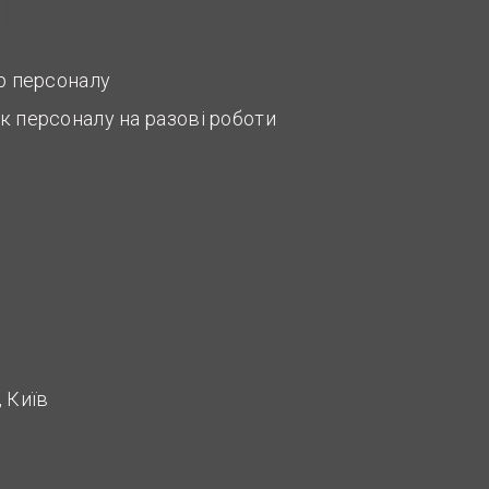
ір персоналу
к персоналу на разові роботи
 Київ