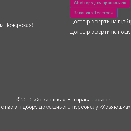
Whatsapp для працівників
Вакансії у Телеграм
Договір оферти на підб
 (м.Печерская)
Договір оферти на пошу
©2000 «Хозяюшка». Всі права захищені
тство з підбору домашнього персоналу «Хозяюшка»,